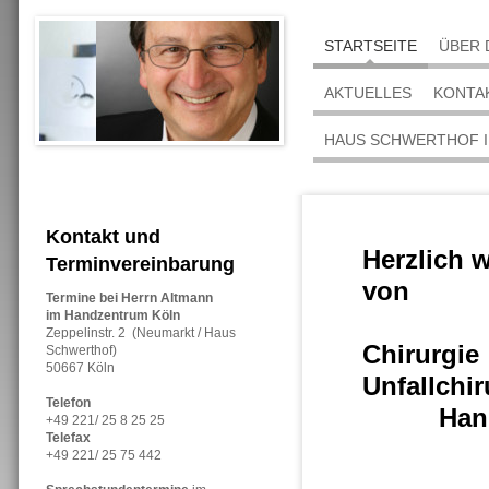
STARTSEITE
ÜBER 
AKTUELLES
KONTA
HAUS SCHWERTHOF I
Kontakt und
Herzlich 
Terminvereinbarung
von 
Termine bei Herrn Altmann
im Handzentrum Köln
Fac
Zeppelinstr. 2 (Neumarkt / Haus
Ch
Schwerthof)
50667 Köln
Unf
Telefon
Ha
+49 221/ 25 8 25 25
Telefax
Durch
+49 221/ 25 75 442