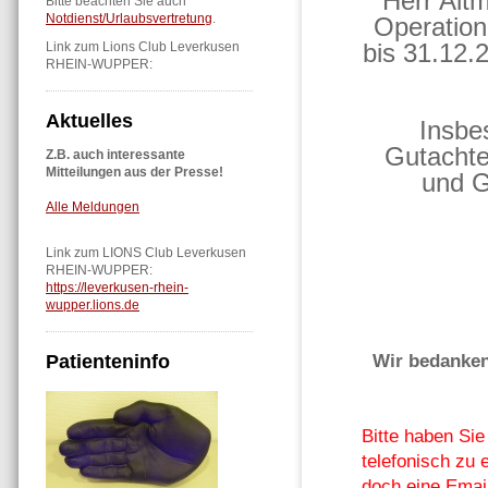
Herr Alt
Bitte beachten Sie auch
Notdienst/Urlaubsvertretung
.
Operation
bis 31.12.
Link zum Lions Club Leverkusen
RHEIN-WUPPER:
Aktuelles
Insbe
Gutachte
Z.B. auch interessante
Mitteilungen aus der Presse!
und G
Alle Meldungen
Link zum LIONS Club Leverkusen
RHEIN-WUPPER:
https://leverkusen-rhein-
wupper.lions.de
Wir bedanken
Patienteninfo
Bitte haben Si
telefonisch zu 
doch eine Emai