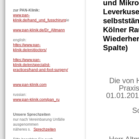
und Mikro
Leverkuse
zur PAN-Klinik:
www.pan-
selbststän
klinik.de/hand_und_fusschirurg
ie
Kölner Ra
www.pan-klinik.de/Dr_Altmann
Wiederher
english:
https://www.pan-
Sp
klinik.de/en/doctors/
https://www.pan-
klinik.de/en/specialist-
practices/hand-and-foot-surgery/
Die von 
www.pan-klinik.com
Praxi
01.01.201
russian:
www.pan-klinik.com/pan_ru
S
Unsere Sprechzeiten
nur nach Vereinbarung Unfälle
ausgenommen
näheres s.
Sprechzeiten