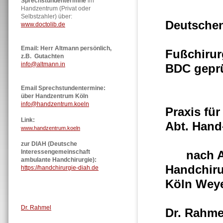
Sprechstundentermine
im
Expe
Handzentrum (Privat oder
Selbstzahler) über:
Deutsche
www.doctolib.de
Ze
Email: Herr Altmann persönlich,
Fußc
z.B. Gutachten
info@altmann.in
BDC 
Email Sprechstundentermine:
Gründe
über Handzentrum Köln
info@handzentrum.koeln
Praxis fü
Link:
Abt. Han
www.handzentrum.koeln
zur DIAH (Deutsche
Interessengemeinschaft
nach Auf
ambulante Handchirurgie):
Handchiru
https://handchirurgie-diah.de
Kö
nach
Dr. Rahmel
Dr. Rahme