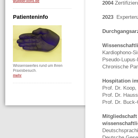
wupper.lions.de
2004
Zertifizie
Patienteninfo
2023
Expertenze
Durchgangsar
Wissenschaftli
Kardiophono-Si
Pseudo-Lupus-
Wissenswertes rund um Ihren
Chronische Pank
Praxisbesuch.
mehr
Hospitation im
Prof. Dr. Koop
Prof. Dr. Hau
Prof. Dr. Buc
Mitgliedschaft
wissenschaftl
Deutschsprachi
Deutsche Gesel