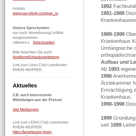
1992
Fachkunde
russian:
1981-1988
Doze
www.pan-klinik.com/pan_ru
Krankenhauses
Unsere Sprechzeiten
nur nach Vereinbarung Unfälle
1989-1999
Ober
ausgenommen
Krankenhaus Kö
näheres s.
Sprechzeiten
Umfangreiche ch
Bitte beachten Sie auch
orthopädisch/ar
Notdienst/Urlaubsvertretung
.
Aufbau und Le
Link zum Lions Club Leverkusen
Ab
1993
eigenes
RHEIN-WUPPER:
1996
Anerkennu
Ärztekammer N
Aktuelles
Ermächtigung z
Z.B. auch interessante
Krankenhaus.
Mitteilungen aus der Presse!
1990-1998
Doze
Alle Meldungen
1999
Gründung d
Link zum LIONS Club Leverkusen
seit
1999
Leiten
RHEIN-WUPPER:
https://leverkusen-rhein-