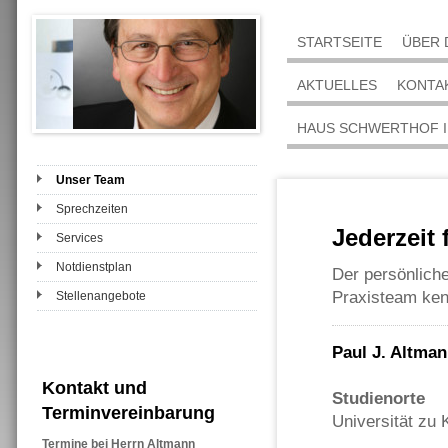
STARTSEITE
ÜBER 
AKTUELLES
KONTA
HAUS SCHWERTHOF I
Unser Team
Sprechzeiten
Jederzeit 
Services
Notdienstplan
Der persönliche
Praxisteam ken
Stellenangebote
Paul J. Altma
Kontakt und
Studienorte
Terminvereinbarung
Universität zu 
Termine bei Herrn Altmann