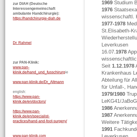
1969
Studium B
zur DIAH (Deutsche
Interessengemeinschaft
1976
Staatsex
ambulante Handchirurgie):
wissenschaftl. 
https://handchirurgie-diah.de
1977-1978
Medi
St.Elisabeth-K
Wiederherstell
Dr. Rahmel
Leverkusen
16.07.
1978
Appr
wissenschaftlic
zur PAN-Klinik:
Seit
1.12.1978
A
www.pan-
Krankenhaus L
klinik.de/hand_und_fusschirurg
ie
Abteilung für A
www.pan-klinik.de/Dr_Altmann
für Unfall-, Ha
english:
1979/1980
Trup
https://www.pan-
LeKG41/JaBoG
klinik.de/en/doctors/
1986
Anerkennun
https://www.pan-
1987
Anerkennun
klinik.de/en/specialist-
practices/hand-and-foot-surgery/
Weitere Tätigke
1991
Fachkunde 
Leverkusen
www.pan-klinik.com