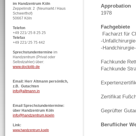
im Handzentrum Köln
Approbation
Zeppelinstr. 2 (Neumarkt / Haus
1978
Schwerthof)
50667 Köln
Fachgebiete
Telefon
+49 221/ 25 8 25 25
Facharzt für Ch
Telefax
-Unfallchirurgie
+49 221/ 25 75 442
-Handchirurgie-
Sprechstundentermine
im
Handzentrum (Privat oder
Fachkunde Ret
Selbstzahler) über:
www.doctolib.de
Fachkunde Str
Email: Herr Altmann persönlich,
Expertenzertifi
z.B. Gutachten
info@altmann.in
Zertifikat Fußc
Email Sprechstundentermine:
Geprüfter Gut
über Handzentrum Köln
info@handzentrum.koeln
Beruflicher W
Link:
www.handzentrum.koeln